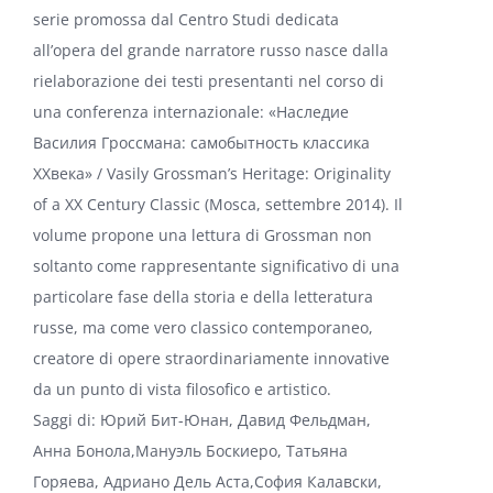
serie promossa dal Centro Studi dedicata
all’opera del grande narratore russo nasce dalla
rielaborazione dei testi presentanti nel corso di
una conferenza internazionale: «Наследие
Василия Гроссмана: самобытность классика
ХХвека» / Vasily Grossman’s Heritage: Originality
of a XX Century Classic (Mosca, settembre 2014). Il
volume propone una lettura di Grossman non
soltanto come rappresentante significativo di una
particolare fase della storia e della letteratura
russe, ma come vero classico contemporaneo,
creatore di opere straordinariamente innovative
da un punto di vista filosofico e artistico.
Saggi di: Юрий Бит-Юнан, Давид Фельдман,
Анна Бонола,Мануэль Боскиеро, Татьяна
Горяева, Адриано Дель Аста,София Калавски,