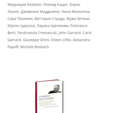
Мауриции Калузио, Леонид Кацис, Борис
Ланин, Джованни Маддалена, Нина Малыгина,
Сара Паолини, Витторио Страда, Жужа Хетени,
Юрген Царуски, Лариса Щелокова, Francesco
Berti, Ferdinanda Cremascoli, John Garrard, Carol
Garrard, Giuseppe Ghini, Eileen Little, Alexandra
Popoff, Michele Rosboch.