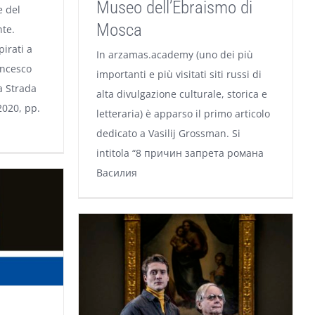
Museo dell’Ebraismo di
e del
Mosca
nte.
pirati a
In arzamas.academy (uno dei più
ancesco
importanti e più visitati siti russi di
a Strada
alta divulgazione culturale, storica e
2020, pp.
letteraria) è apparso il primo articolo
dedicato a Vasilij Grossman. Si
intitola “8 причин запрета романа
Василия