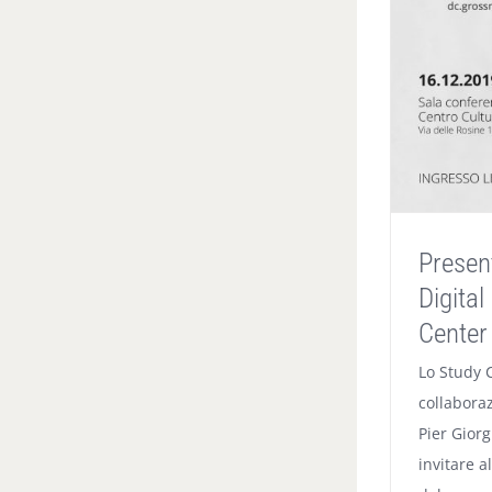
Presen
Digita
Center
Lo Study 
collaboraz
Pier Giorgi
invitare a