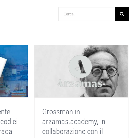
Cerca
per:
ente.
Grossman in
 codici
arzamas.academy, in
trada
collaborazione con il