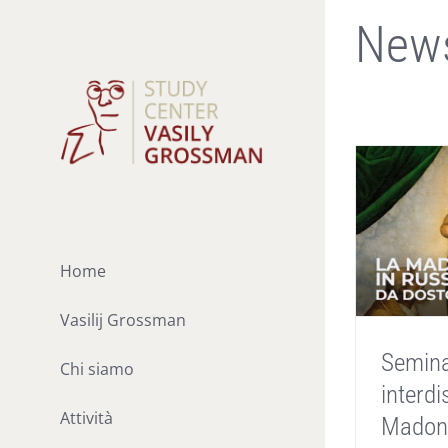
Salta
New
al
contenuto
Home
Vasilij Grossman
Semina
Chi siamo
interdi
Attività
Madonn