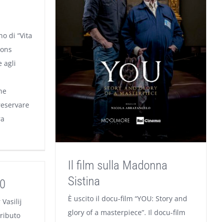
no di “Vita
mons
e agli
ne
reservare
ra
Il film sulla Madonna
Sistina
20
È uscito il docu-film “YOU: Story and
Vasilij
glory of a masterpiece”. Il docu-film
ributo