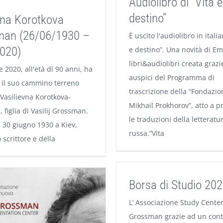
Audiolibro di “Vita e
destino”
ina Korotkova
man (26/06/1930 –
È uscito l'audiolibro in italia
020)
e destino”. Una novità di E
libri&audiolibri creata grazi
re 2020, all'età di 90 anni, ha
auspici del Programma di
 il suo cammino terreno
trascrizione della “Fondazio
 Vasilievna Korotkova-
Mikhail Prokhorov”, atto a p
figlia di Vasilij Grossman.
le traduzioni della letteratu
l 30 giugno 1930 a Kiev,
russa.“Vita
o scrittore e della
Borsa di Studio 20
L’ Associazione Study Center 
Grossman grazie ad un cont