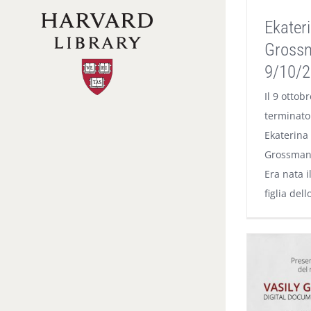
Ekater
Gross
9/10/2
Il 9 ottob
terminato
Ekaterina
Grossman, 
Era nata i
figlia dell