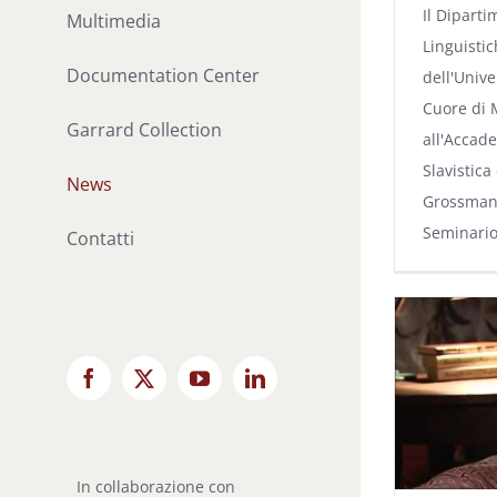
Il Diparti
Multimedia
Linguistic
Documentation Center
dell'Unive
Cuore di 
Garrard Collection
all'Accad
Slavistica
News
Grossman s
Seminario
Contatti
Facebook
X
YouTube
LinkedIn
In collaborazione con