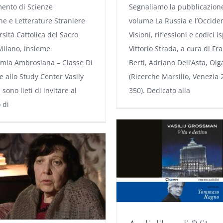
mento di Scienze
Segnaliamo la pubblicazion
he e Letterature Straniere
volume La Russia e l’Occide
rsità Cattolica del Sacro
Visioni, riflessioni e codici is
Milano, insieme
Vittorio Strada, a cura di Fr
emia Ambrosiana – Classe Di
Berti, Adriano Dell’Asta, Olg
 e allo Study Center Vasily
(Ricerche Marsilio, Venezia 
ono lieti di invitare al
350). Dedicato alla
 di