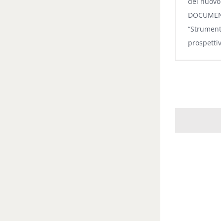
del nuov
DOCUMEN
“Strumenti
prospettiv